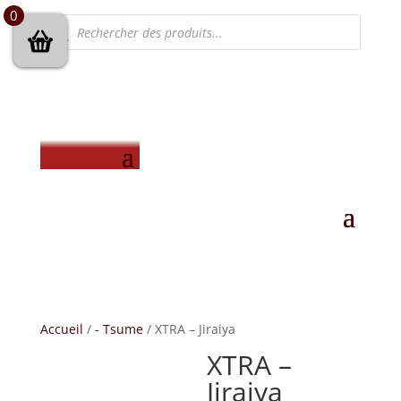
0
Recherche
de
produits
Accueil
/
- Tsume
/ XTRA – Jiraiya
XTRA –
Jiraiya