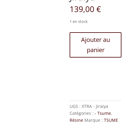
139,00
€
1 en stock
quantité
Ajouter au
de
panier
XTRA
-
Jiraiya
UGS :
XTRA - Jiraiya
Catégories :
- Tsume
,
Résine
Marque :
TSUME