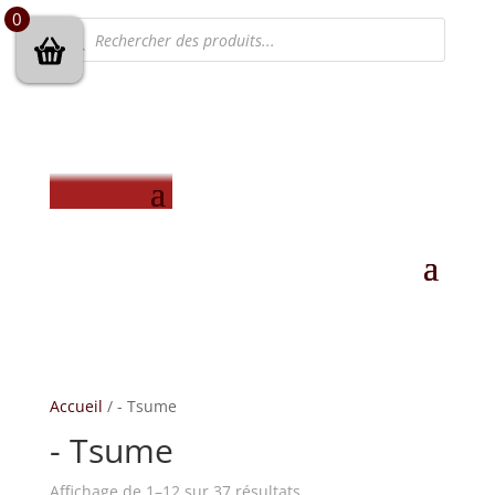
0
Recherche
de
produits
Accueil
/ - Tsume
- Tsume
Trié
Affichage de 1–12 sur 37 résultats