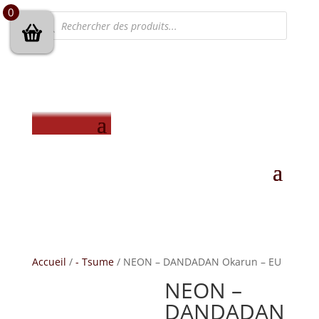
0
Recherche
de
produits
Accueil
/
- Tsume
/ NEON – DANDADAN Okarun – EU
NEON –
DANDADAN