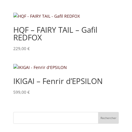
de
prix :
990,00 €
à
HQF – FAIRY TAIL – Gafil
3100,00 €
REDFOX
229,00
€
IKIGAI – Fenrir d’EPSILON
599,00
€
Rechercher