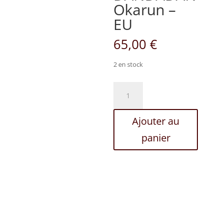
Okarun –
EU
65,00
€
2 en stock
quantité
de
NEON
Ajouter au
-
DANDADAN
panier
Okarun
-
EU