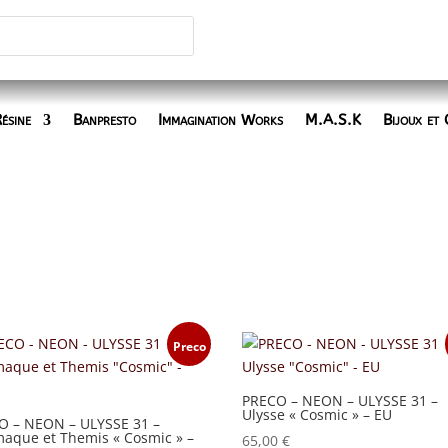
ésine
Banpresto
Immagination Works
M.A.S.K
Bijoux et 
Preco
PRECO – NEON – ULYSSE 31 –
Ulysse « Cosmic » – EU
O – NEON – ULYSSE 31 –
maque et Themis « Cosmic » –
65,00
€