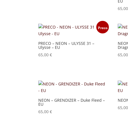
EU
65,0
Preco
PRECO – NEON – ULYSSE 31 –
NEON
Ulysse – EU
Drag
65,00
€
65,0
NEON – GRENDIZER – Duke Fleed –
NEON
EU
65,0
65,00
€