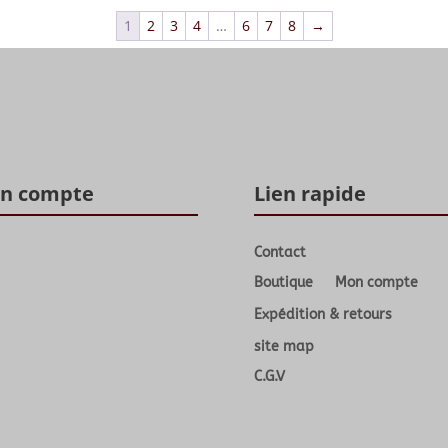
1
2
3
4
…
6
7
8
→
n compte
Lien rapide
Contact
Boutique
Mon compte
Expédition & retours
site map
C.G.V