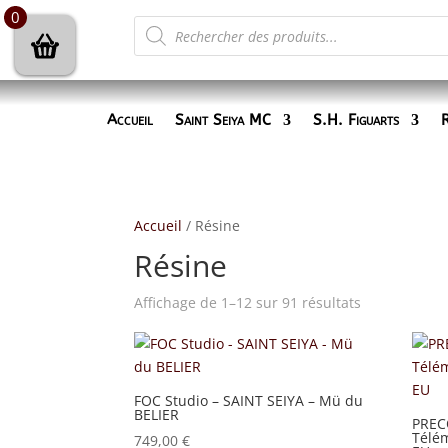
0
Recherche
de
produits
Accueil
Saint Seiya MC
S.H. Figuarts
R
Accueil
/ Résine
Résine
Trié
Affichage de 1–12 sur 91 résultats
du
plus
récent
au
FOC Studio – SAINT SEIYA – Mü du
BELIER
plus
PREC
Télé
ancien
749,00
€