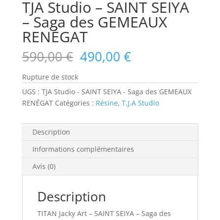
TJA Studio – SAINT SEIYA
– Saga des GEMEAUX
RENÉGAT
Le
Le
590,00
€
490,00
€
prix
prix
initial
actuel
Rupture de stock
était :
est :
UGS :
TJA Studio - SAINT SEIYA - Saga des GEMEAUX
590,00 €.
490,00 €.
RENÉGAT
Catégories :
Résine
,
T.J.A Studio
Description
Informations complémentaires
Avis (0)
Description
TITAN Jacky Art – SAINT SEIYA – Saga des