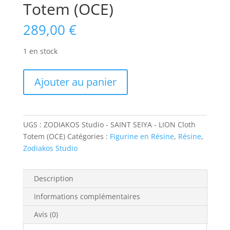
Totem (OCE)
289,00
€
1 en stock
quantité
Ajouter au panier
de
ZODIAKOS
Studio
-
UGS :
ZODIAKOS Studio - SAINT SEIYA - LION Cloth
SAINT
Totem (OCE)
Catégories :
Figurine en Résine
,
Résine
,
SEIYA
Zodiakos Studio
-
LION
Description
Cloth
Totem
Informations complémentaires
(OCE)
Avis (0)