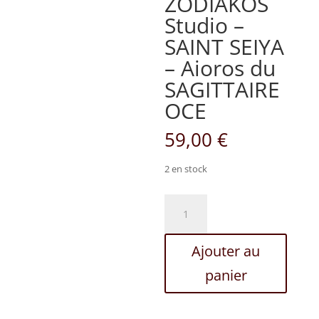
ZODIAKOS
Studio –
SAINT SEIYA
– Aioros du
SAGITTAIRE
OCE
59,00
€
2 en stock
quantité
de
ZODIAKOS
Ajouter au
Studio
-
panier
SAINT
SEIYA
-