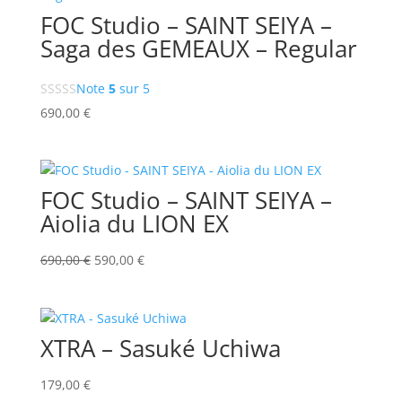
FOC Studio – SAINT SEIYA –
Saga des GEMEAUX – Regular
Note
5
sur 5
690,00
€
FOC Studio – SAINT SEIYA –
Aiolia du LION EX
Le
Le
690,00
€
590,00
€
prix
prix
initial
actuel
était :
est :
XTRA – Sasuké Uchiwa
690,00 €.
590,00 €.
179,00
€