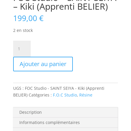
– Kiki (Apprenti BELIER)
199,00
€
2 en stock
quantité
de
FOC
Ajouter au panier
Studio
-
SAINT
SEIYA
UGS :
FOC Studio - SAINT SEIYA - Kiki (Apprenti
-
BELIER)
Catégories :
F.O.C Studio
,
Résine
Kiki
(Apprenti
BELIER)
Description
Informations complémentaires