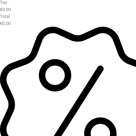
Tax
€0.00
Total
€0.00