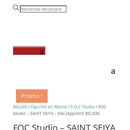
Recherche
de
produits
Promo !
Accueil
/
Figurine en Résine
/
F.O.C Studio
/ FOC
Studio – SAINT SEIYA – Kiki (Apprenti BELIER)
FOC Studio – SAINT SEIYA