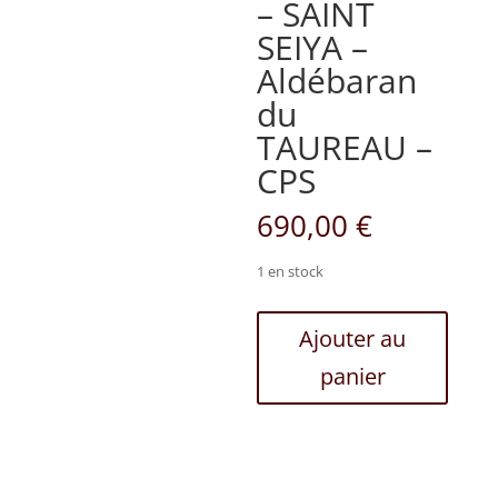
– SAINT
SEIYA –
Aldébaran
du
TAUREAU –
CPS
690,00
€
1 en stock
quantité
Ajouter au
de
panier
FOC
Studio
-
SAINT
SEIYA