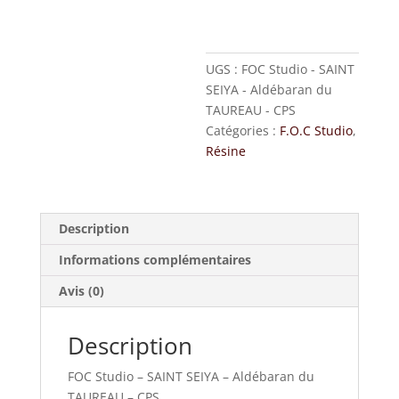
-
Aldébaran
du
TAUREAU
UGS :
FOC Studio - SAINT
-
SEIYA - Aldébaran du
CPS
TAUREAU - CPS
Catégories :
F.O.C Studio
,
Résine
Description
Informations complémentaires
Avis (0)
Description
FOC Studio – SAINT SEIYA – Aldébaran du
TAUREAU – CPS