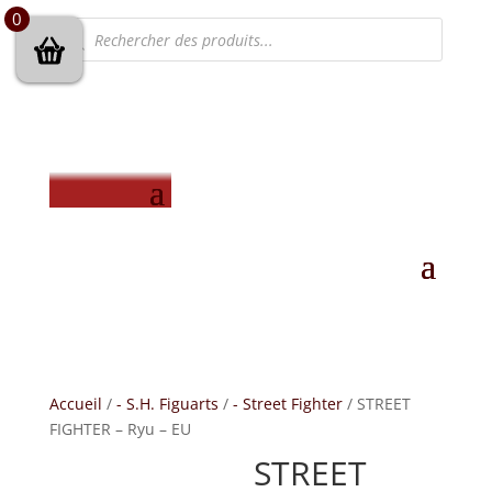
0
Recherche
de
produits
Accueil
/
- S.H. Figuarts
/
- Street Fighter
/ STREET
FIGHTER – Ryu – EU
STREET