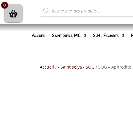
0
Recherche
de
produits
Accueil
Saint Seiya MC
S.H. Figuarts
R
Accueil
/
- Saint seiya - SOG
/ SOG – Aphrodite