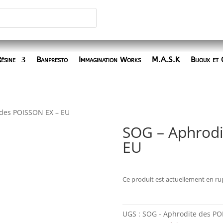
ésine
Banpresto
Immagination Works
M.A.S.K
Bijoux et 
 des POISSON EX – EU
SOG – Aphrodi
EU
Ce produit est actuellement en rup
UGS :
SOG - Aphrodite des PO