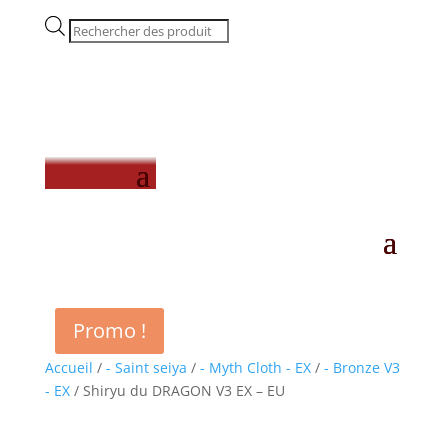
Recherche
de
produits
Promo !
Accueil
/
- Saint seiya
/
- Myth Cloth - EX
/
- Bronze V3
- EX
/ Shiryu du DRAGON V3 EX – EU