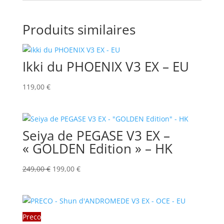
Produits similaires
Ikki du PHOENIX V3 EX – EU
119,00
€
Seiya de PEGASE V3 EX –
« GOLDEN Edition » – HK
Le
Le
249,00
€
199,00
€
prix
prix
initial
actuel
était :
est :
249,00 €.
199,00 €.
Preco