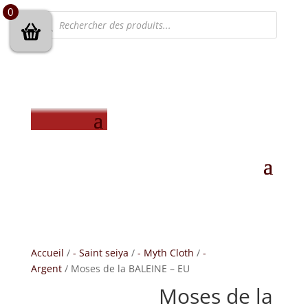
0
Recherche
de
produits
Accueil
/
- Saint seiya
/
- Myth Cloth
/
-
Argent
/ Moses de la BALEINE – EU
Moses de la