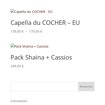
Capella du COCHER – EU
Plage
139,00
€
–
179,00
€
de
prix :
139,00 €
à
Pack Shaina + Cassios
179,00 €
249,00
€
Rechercher
Connexion