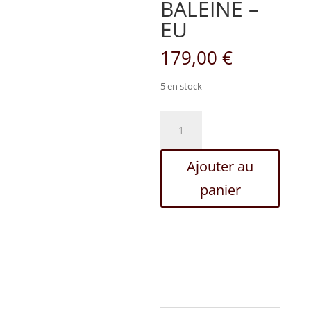
BALEINE –
EU
179,00
€
5 en stock
quantité
de
Moses
Ajouter au
de
la
panier
BALEINE
-
EU