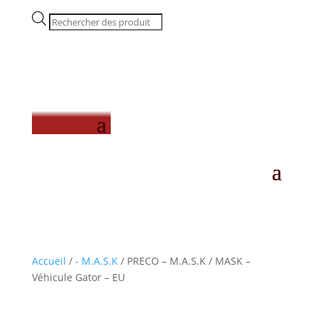
Recherche
de
produits
Accueil
/
- M.A.S.K
/ PRECO – M.A.S.K / MASK –
Véhicule Gator – EU
Preco