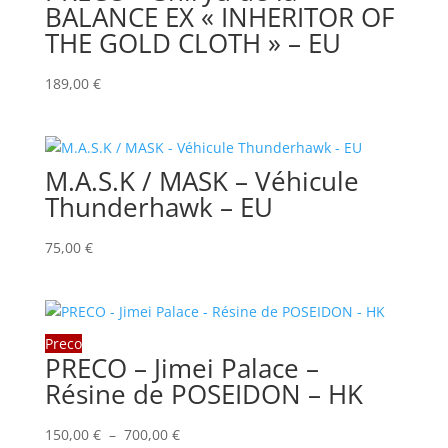
BALANCE EX « INHERITOR OF
THE GOLD CLOTH » – EU
189,00
€
M.A.S.K / MASK – Véhicule
Thunderhawk – EU
75,00
€
Preco
PRECO – Jimei Palace –
Résine de POSEIDON – HK
Plage
150,00
€
–
700,00
€