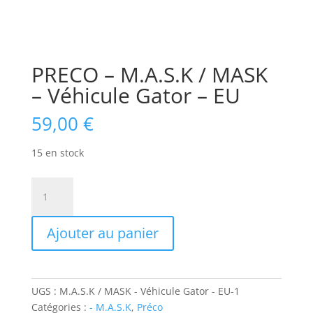
PRECO – M.A.S.K / MASK
– Véhicule Gator – EU
59,00
€
15 en stock
quantité
de
PRECO
Ajouter au panier
-
M.A.S.K
/
MASK
UGS :
M.A.S.K / MASK - Véhicule Gator - EU-1
-
Catégories :
- M.A.S.K
,
Préco