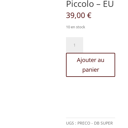
Piccolo – EU
39,00
€
10 en stock
quantité
de
DB
Ajouter au
SUPER
-
panier
Piccolo
-
EU
UGS :
PRECO - DB SUPER