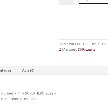
DB
SUPER
-
Lot
de
4
SUPERHERO
UGS :
PRECO - DB SUPER - Lot
-
Z
Marque :
SHFiguarts
EU
ntaires
Avis (0)
 figurines Film « SUPERHERO 2022 »
e nombreux accessoires.