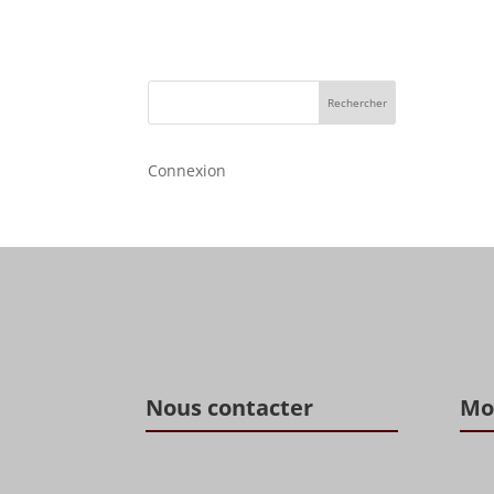
prix
prix
initial
actuel
était :
est :
49,00 €.
39,00 €.
Rechercher
Connexion
Nous contacter
Mo