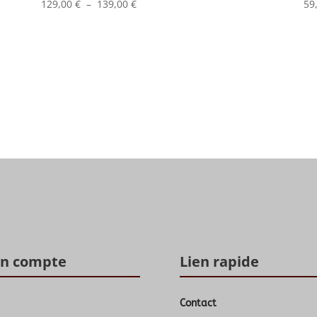
Plage
129,00
€
–
139,00
€
59
de
prix :
129,00 €
à
139,00 €
n compte
Lien rapide
Contact