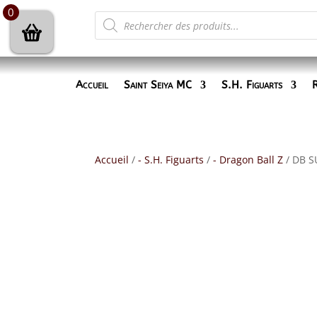
0
Recherche
de
produits
Accueil
Saint Seiya MC
S.H. Figuarts
R
Accueil
/
- S.H. Figuarts
/
- Dragon Ball Z
/ DB S