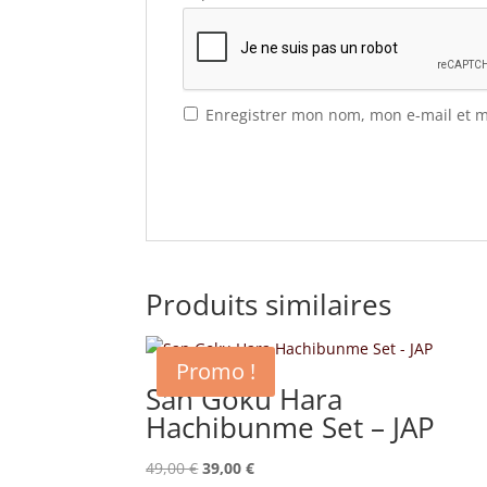
Enregistrer mon nom, mon e-mail et m
Produits similaires
Promo !
San Goku Hara
Hachibunme Set – JAP
Le
Le
49,00
€
39,00
€