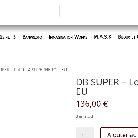
ésine
Banpresto
Immagination Works
M.A.S.K
Bijoux et 
UPER – Lot de 4 SUPERHERO – EU
DB SUPER – L
EU
136,00
€
3 en stock
quantité
Ajouter au
de