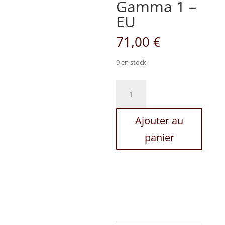
Gamma 1 –
EU
71,00
€
9 en stock
quantité
de
DB
Ajouter au
SUPER
-
panier
Gamma
1
-
EU