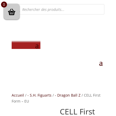
0
Recherche
de
produits
Accueil
/
- S.H. Figuarts
/
- Dragon Ball Z
/ CELL First
Form – EU
CELL First