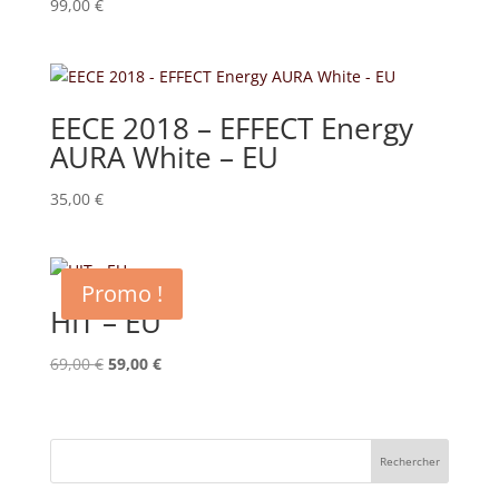
99,00
€
EECE 2018 – EFFECT Energy
AURA White – EU
35,00
€
Promo !
HIT – EU
Le
Le
69,00
€
59,00
€
prix
prix
initial
actuel
était :
est :
Rechercher
69,00 €.
59,00 €.