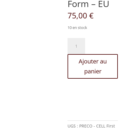
Form – EU
75,00
€
10 en stock
quantité
de
CELL
Ajouter au
First
Form
panier
-
EU
UGS :
PRECO - CELL First