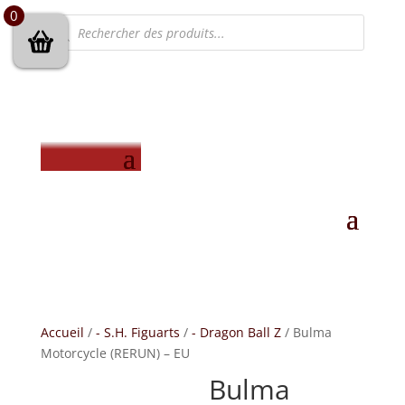
0
Recherche
de
produits
Accueil
/
- S.H. Figuarts
/
- Dragon Ball Z
/ Bulma
Motorcycle (RERUN) – EU
Bulma