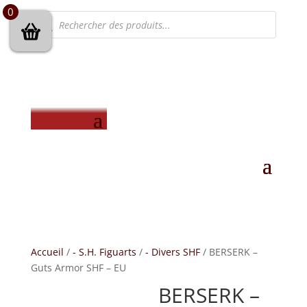
0
Recherche
de
produits
Accueil
/
- S.H. Figuarts
/
- Divers SHF
/ BERSERK –
Guts Armor SHF – EU
BERSERK –