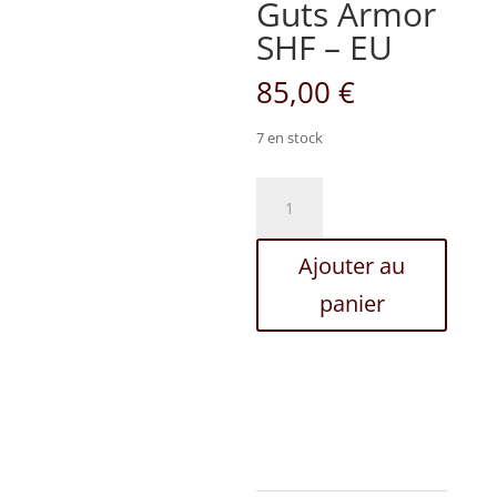
Guts Armor
SHF – EU
85,00
€
7 en stock
quantité
de
BERSERK
Ajouter au
-
Guts
panier
Armor
SHF
-
EU