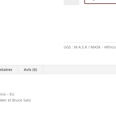
M.A.S.K
/
MASK
-
Véhicule
Rhino
-
UGS :
M.A.S.K / MASK - Véhicu
EU
ntaires
Avis (0)
hino – EU
akker et Bruce Sato