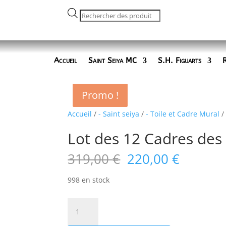
Recherche
de
produits
Accueil
Saint Seiya MC
S.H. Figuarts
R
Promo !
Promo !
Promo !
Accueil
/
- Saint seiya
/
- Toile et Cadre Mural
/
Lot des 12 Cadres des
Le
Le
319,00
€
220,00
€
prix
prix
initial
actuel
998 en stock
était :
est :
319,00 €.
220,00 
quantité
de