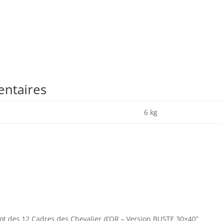
entaires
6 kg
“Lot des 12 Cadres des Chevalier d’OR – Version BUSTE 30×40”