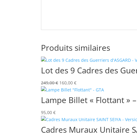
Produits similaires
Lot des 9 Cadres des Gue
Le
Le
249,00
€
160,00
€
prix
prix
initial
actuel
Lampe Billet « Flottant » 
était :
est :
249,00 €.
160,00 €.
95,00
€
Cadres Muraux Unitaire S