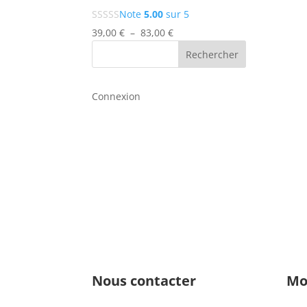
Note
5.00
sur 5
Plage
39,00
€
–
83,00
€
de
Rechercher
prix :
39,00 €
à
Connexion
83,00 €
Nous contacter
Mo