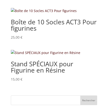
de
prix :
39,00 €
à
Boîte de 10 Socles ACT3 Pour
49,00 €
figurines
25,00
€
Stand SPÉCIAUX pour
Figurine en Résine
15,00
€
Rechercher