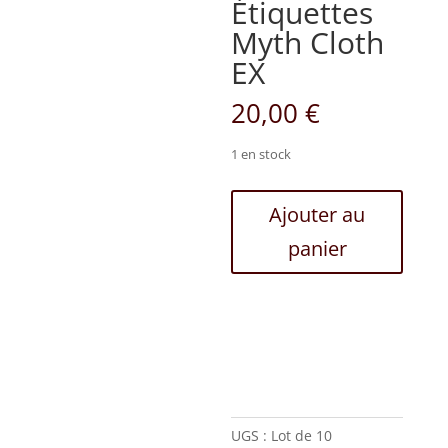
Étiquettes
Myth Cloth
EX
20,00
€
1 en stock
quantité
Ajouter au
de
panier
Lot
de
10
Étiquettes
Myth
Cloth
EX
UGS :
Lot de 10