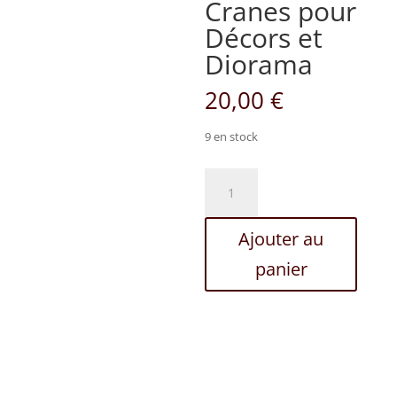
Cranes pour
Décors et
Diorama
20,00
€
9 en stock
quantité
de
Lot
Ajouter au
de
10
panier
Cranes
pour
Décors
et
Diorama