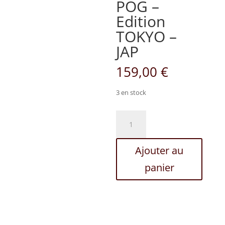
POG –
Edition
TOKYO –
JAP
159,00
€
3 en stock
quantité
de
HYOGA
Ajouter au
EX
POG
panier
-
Edition
TOKYO
-
JAP