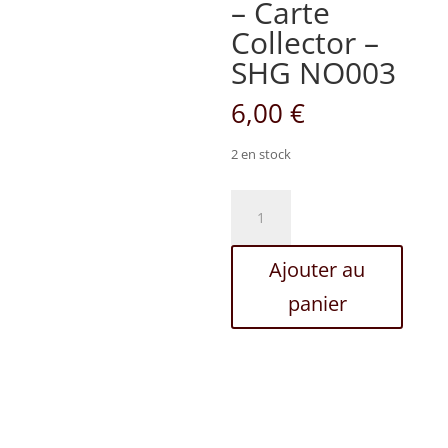
– Carte
Collector –
SHG NO003
6,00
€
2 en stock
quantité
de
HORS
Ajouter au
SERIE
-
panier
Carte
Collector
-
SHG
NO003