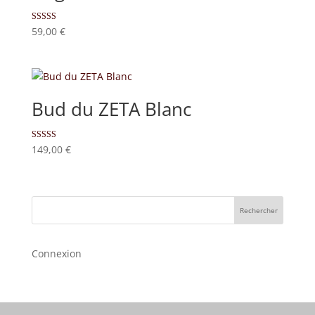
Note
59,00
€
5
sur 5
Bud du ZETA Blanc
Note
149,00
€
4
sur 5
Rechercher
Connexion