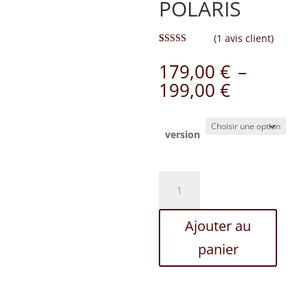
POLARIS
(
1
avis client)
Noté
1
5.00
sur 5 basé
179,00
€
–
sur
notation
client
Plage
199,00
€
de
prix :
179,00 €
version
à
199,00 €
quantité
de
Hilda
Ajouter au
de
POLARIS
panier