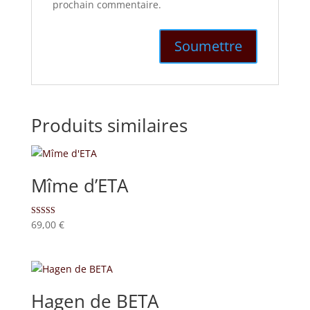
prochain commentaire.
Produits similaires
Mîme d’ETA
Note
69,00
€
5.00
sur 5
Hagen de BETA