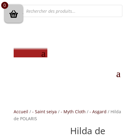
0
Recherche
de
produits
Accueil
/
- Saint seiya
/
- Myth Cloth
/
- Asgard
/ Hilda
de POLARIS
Hilda de