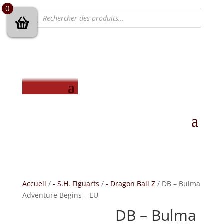
0
Recherche
de
produits
Accueil
/
- S.H. Figuarts
/
- Dragon Ball Z
/ DB – Bulma
Adventure Begins – EU
DB – Bulma