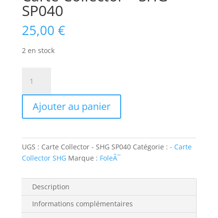
SP040
25,00
€
2 en stock
quantité
de
Carte
Ajouter au panier
Collector
-
SHG
SP040
UGS :
Carte Collector - SHG SP040
Catégorie :
- Carte
Collector SHG
Marque :
FoleÃ¯
Description
Informations complémentaires