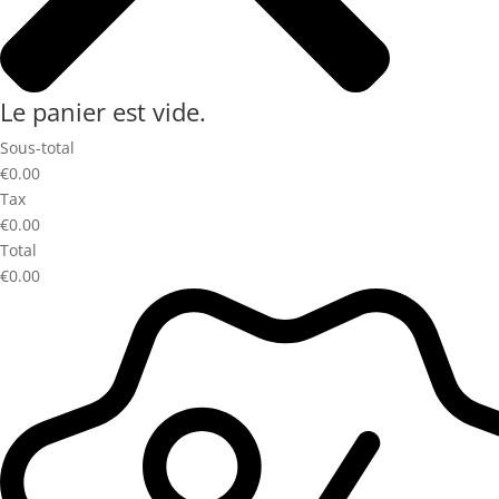
Le panier est vide.
Sous-total
€0.00
Tax
€0.00
Total
€0.00