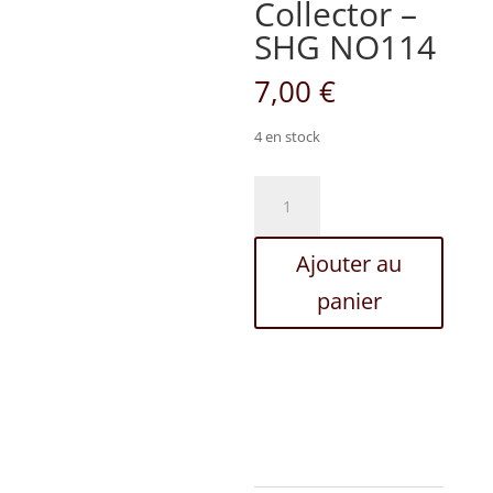
Collector –
SHG NO114
7,00
€
4 en stock
quantité
de
Carte
Ajouter au
Collector
-
panier
SHG
NO114