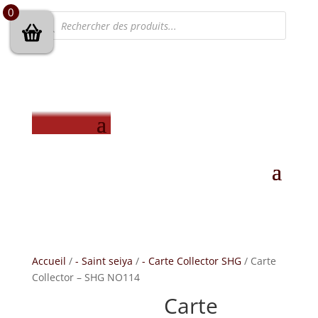
0
Recherche
de
produits
Accueil
/
- Saint seiya
/
- Carte Collector SHG
/ Carte
Collector – SHG NO114
Carte