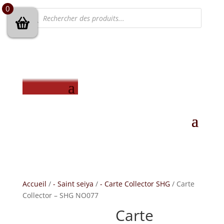
0
Recherche
de
produits
Accueil
/
- Saint seiya
/
- Carte Collector SHG
/ Carte
Collector – SHG NO077
Carte