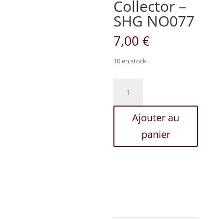
Collector –
SHG NO077
7,00
€
10 en stock
quantité
de
Carte
Ajouter au
Collector
-
panier
SHG
NO077