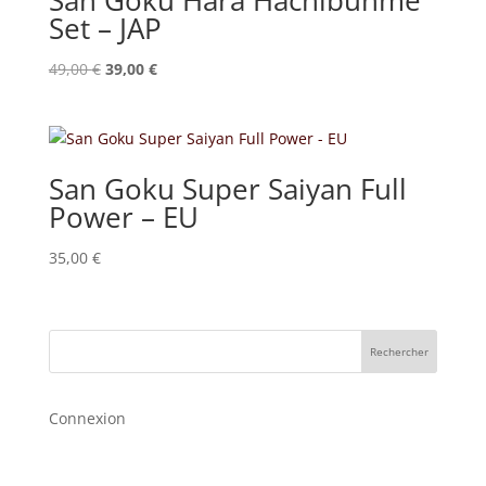
Set – JAP
Le
Le
49,00
€
39,00
€
prix
prix
initial
actuel
était :
est :
49,00 €.
39,00 €.
San Goku Super Saiyan Full
Power – EU
35,00
€
Rechercher
Connexion