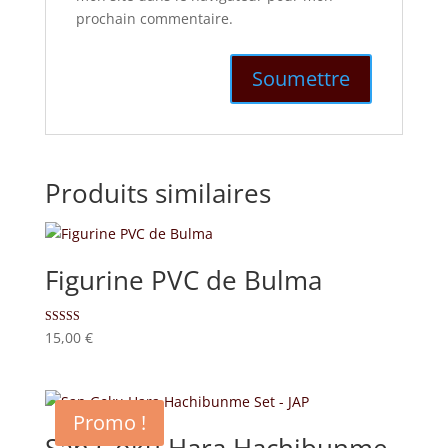
prochain commentaire.
Produits similaires
Figurine PVC de Bulma
Note
15,00
€
5.00
sur 5
Promo !
San Goku Hara Hachibunme