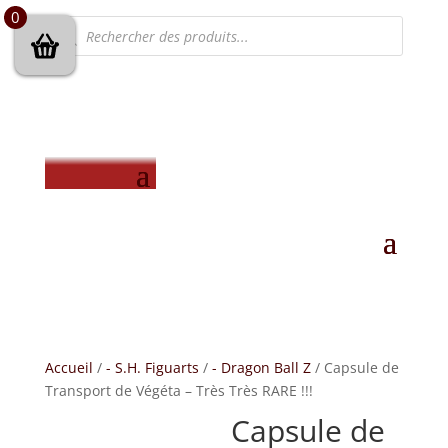
0
Recherche
de
produits
Accueil
/
- S.H. Figuarts
/
- Dragon Ball Z
/ Capsule de
Transport de Végéta – Très Très RARE !!!
Capsule de