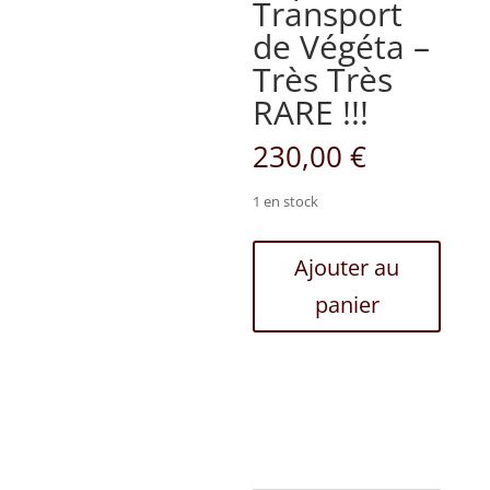
Transport
de Végéta –
Très Très
RARE !!!
230,00
€
1 en stock
quantité
Ajouter au
de
panier
Capsule
de
Transport
de
Végéta
-
Très
Très