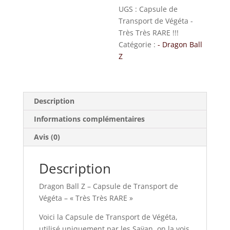
RARE
UGS :
Capsule de
!!!
Transport de Végéta -
Très Très RARE !!!
Catégorie :
- Dragon Ball
Z
Description
Informations complémentaires
Avis (0)
Description
Dragon Ball Z – Capsule de Transport de
Végéta – « Très Très RARE »
Voici la Capsule de Transport de Végéta,
utilisé uniquement par les Saÿan, on la vois