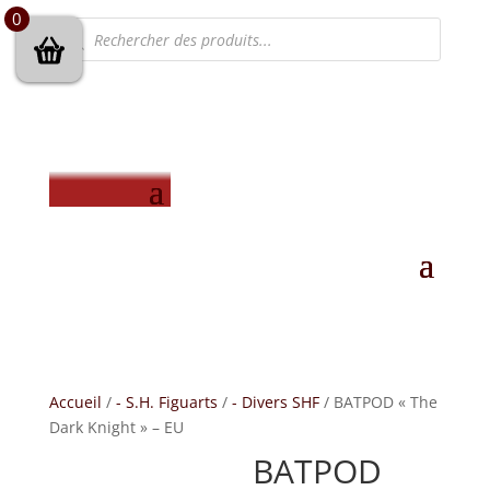
0
Recherche
de
produits
Accueil
/
- S.H. Figuarts
/
- Divers SHF
/ BATPOD « The
Dark Knight » – EU
BATPOD