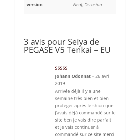
version
Neuf, Occasion
3 avis pour
Seiya de
PEGASE V5 Tenkai – EU
Note
5
sur 5
Johann Odonnat
–
26 avril
2019
Arrivée déjà il y a une
semaine très bien et bien
protéger après le shion que
j’avais déjà commandé sur le
site ben je vais dire parfait
et je vais continuer à
commandé sur ce site merci