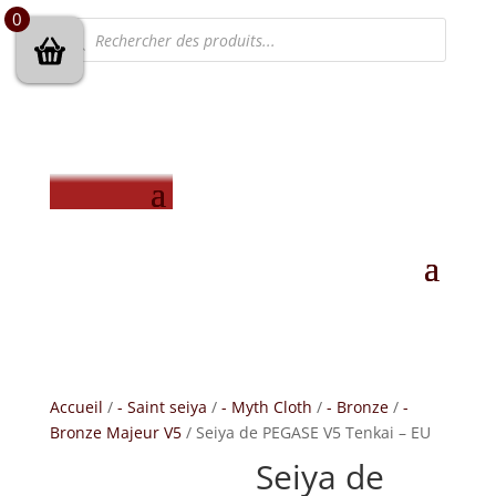
0
Recherche
de
produits
Accueil
/
- Saint seiya
/
- Myth Cloth
/
- Bronze
/
-
Bronze Majeur V5
/ Seiya de PEGASE V5 Tenkai – EU
Seiya de