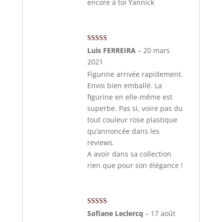
encore à toi Yannick
Note
5
sur 5
Luis FERREIRA
–
20 mars
2021
Figurine arrivée rapidement.
Envoi bien emballé. La
figurine en elle-même est
superbe. Pas si, voire pas du
tout couleur rose plastique
qu’annoncée dans les
reviews.
A avoir dans sa collection
rien que pour son élégance !
Note
5
sur 5
Sofiane Leclercq
–
17 août