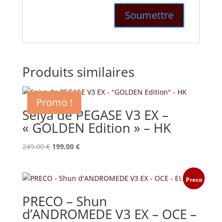
Produits similaires
Promo !
Seiya de PEGASE V3 EX –
« GOLDEN Edition » – HK
Le
Le
249,00
€
199,00
€
prix
prix
initial
actuel
était :
est :
Preco
249,00 €.
199,00 €.
PRECO – Shun
d’ANDROMEDE V3 EX – OCE –