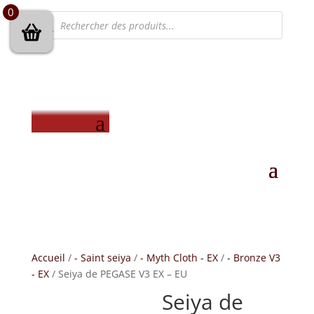
0
Recherche
de
produits
Accueil
/
- Saint seiya
/
- Myth Cloth - EX
/
- Bronze V3
- EX
/ Seiya de PEGASE V3 EX – EU
Seiya de