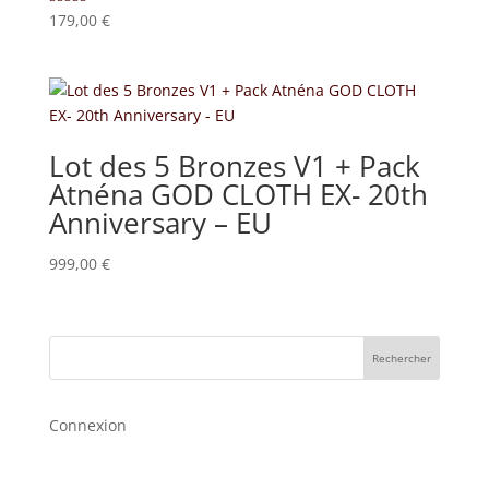
Note
179,00
€
5.00
sur 5
Lot des 5 Bronzes V1 + Pack
Atnéna GOD CLOTH EX- 20th
Anniversary – EU
999,00
€
Rechercher
Connexion