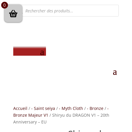
0
Recherche
de
produits
Accueil
/
- Saint seiya
/
- Myth Cloth
/
- Bronze
/
-
Bronze Majeur V1
/ Shiryu du DRAGON V1 – 20th
Anniversary – EU