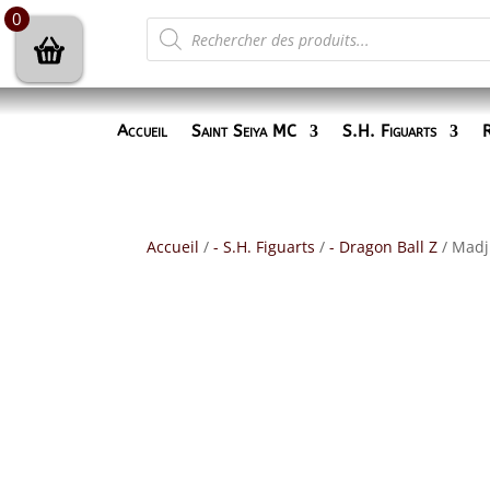
0
Recherche
de
produits
Accueil
Saint Seiya MC
S.H. Figuarts
R
Accueil
/
- S.H. Figuarts
/
- Dragon Ball Z
/ Madj