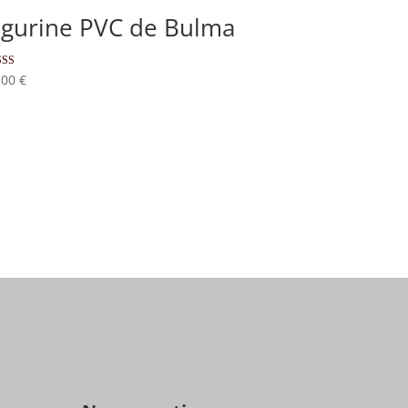
igurine PVC de Bulma
e
,00
€
0
 5