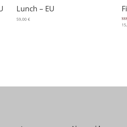
U
Lunch – EU
F
59,00
€
Not
15
5.0
sur