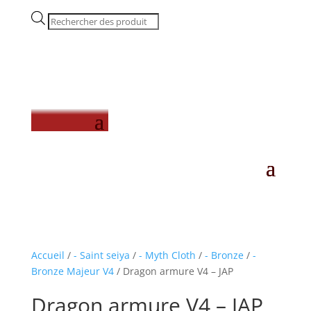
Recherche
de
produits
Accueil
/
- Saint seiya
/
- Myth Cloth
/
- Bronze
/
-
Bronze Majeur V4
/ Dragon armure V4 – JAP
Dragon armure V4 – JAP