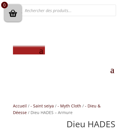
0
Recherche
de
produits
Accueil
/
- Saint seiya
/
- Myth Cloth
/
- Dieu &
Déesse
/ Dieu HADES – Armure
Dieu HADES