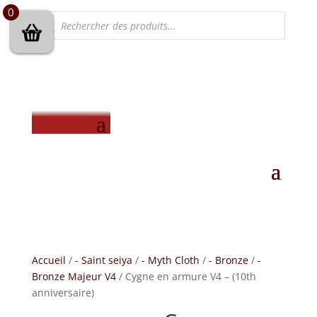
0
Recherche
de
produits
Accueil
/
- Saint seiya
/
- Myth Cloth
/
- Bronze
/
-
Bronze Majeur V4
/ Cygne en armure V4 – (10th
anniversaire)