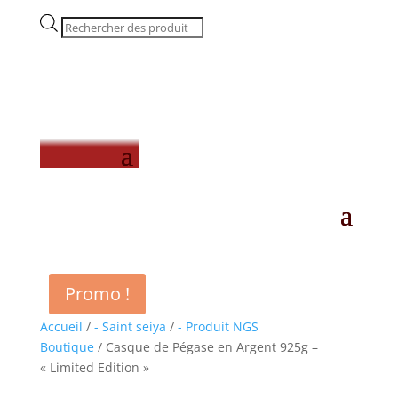
Recherche
de
produits
Promo !
Accueil
/
- Saint seiya
/
- Produit NGS
Boutique
/ Casque de Pégase en Argent 925g –
« Limited Edition »