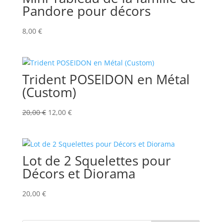
Pandore pour décors
8,00
€
Trident POSEIDON en Métal
(Custom)
Le
Le
20,00
€
12,00
€
prix
prix
initial
actuel
était :
est :
Lot de 2 Squelettes pour
20,00 €.
12,00 €.
Décors et Diorama
20,00
€