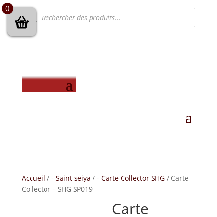
0
Recherche
de
produits
Accueil
/
- Saint seiya
/
- Carte Collector SHG
/ Carte
Collector – SHG SP019
Carte